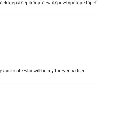
őkfőekfőepkfőepfkőepfőewpfőpewfőpefőpe,főpef
y
my soul mate who will be my forever partner