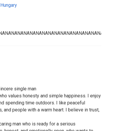
,
Hungary
NANANANANANANANANANANANANANANANANANANANANNAA
sincere single man
who values honesty and simple happiness. I enjoy
and spending time outdoors. I like peaceful
 and people with a warm heart. I believe in trust,
 caring man who is ready for a serious
le, honest, and emotionally open, who wants to