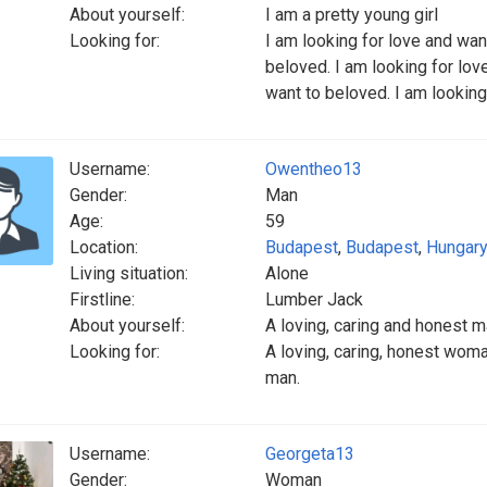
About yourself:
I am a pretty young girl
Looking for:
I am looking for love and wan
beloved. I am looking for lov
want to beloved. I am looking
Username:
Owentheo13
Gender:
Man
Age:
59
Location:
Budapest
,
Budapest
,
Hungar
Living situation:
Alone
Firstline:
Lumber Jack
About yourself:
A loving, caring and honest 
Looking for:
A loving, caring, honest wom
man.
Username:
Georgeta13
Gender:
Woman