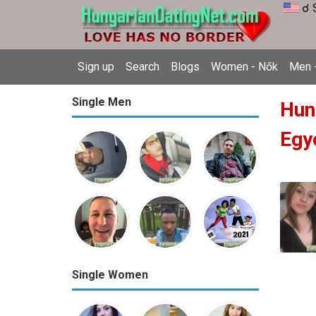
☌ 
Sign up
Search
Blogs
Women - Nők
Men -
Single Men
Hun
Egy
Single Women