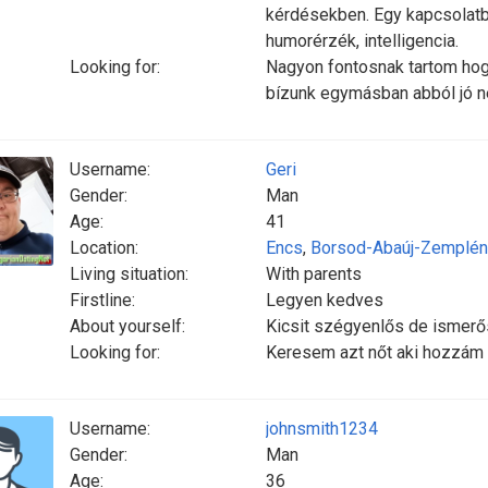
kérdésekben. Egy kapcsolat
humorérzék, intelligencia.
Looking for:
Nagyon fontosnak tartom hog
bízunk egymásban abból jó ne
Username:
Geri
Gender:
Man
Age:
41
Location:
Encs
,
Borsod-Abaúj-Zemplén
Living situation:
With parents
Firstline:
Legyen kedves
About yourself:
Kicsit szégyenlős de ismerő
Looking for:
Keresem azt nőt aki hozzám i
Username:
johnsmith1234
Gender:
Man
Age:
36