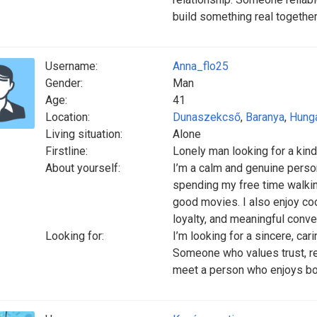
build something real together
Username:
Anna_flo25
Gender:
Man
Age:
41
Location:
Dunaszekcső
,
Baranya
,
Hung
Living situation:
Alone
Firstline:
Lonely man looking for a kin
About yourself:
I’m a calm and genuine person 
spending my free time walkin
good movies. I also enjoy coo
loyalty, and meaningful conv
Looking for:
I’m looking for a sincere, ca
Someone who values trust, re
meet a person who enjoys bo