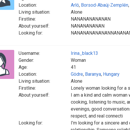
Location:
Arló
,
Borsod-Abaúj-Zemplén
Living situation:
Alone
Firstline:
NANANANANANAN
About yourself:
NANANANANAN
Looking for:
NANANANANANANNANANA
Username:
Irina_black13
Gender:
Woman
Age:
41
Location:
Gödre
,
Baranya
,
Hungary
Living situation:
Alone
Firstline:
Lonely woman looking for a 
About yourself:
I am a kind and calm woman 
cooking, listening to music, 
evenings, good conversations,
respect, and real connecti
Looking for:
I’m looking for a sincere and
relationship. Someone reliab