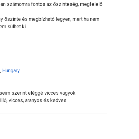
ban számomra fontos az őszinteség, megfelelő
y őszinte és megbízható legyen, mert ha nem
m sülhet ki.
,
Hungary
seim szerint eléggé vicces vagyok
llő, vicces, aranyos és kedves