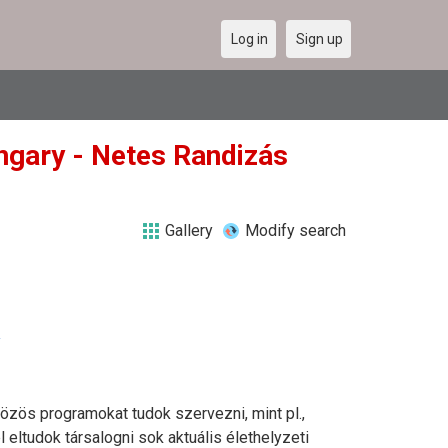
Log in
Sign up
ungary - Netes Randizás
Gallery
Modify search
y
közös programokat tudok szervezni, mint pl.,
l eltudok társalogni sok aktuális élethelyzeti