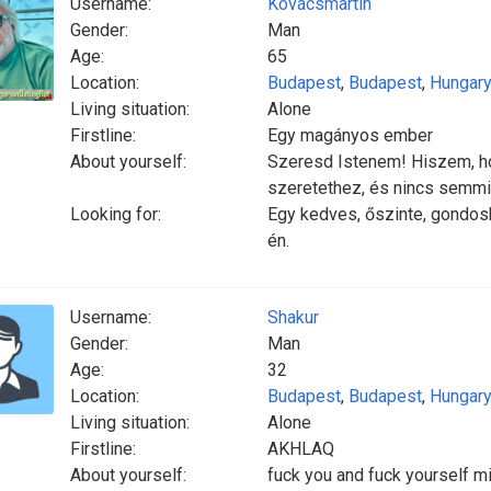
Username:
Kovácsmartin
Gender:
Man
Age:
65
Location:
Budapest
,
Budapest
,
Hungar
Living situation:
Alone
Firstline:
Egy magányos ember
About yourself:
Szeresd Istenem! Hiszem, ho
szeretethez, és nincs semmi
Looking for:
Egy kedves, őszinte, gondosk
én.
Username:
Shakur
Gender:
Man
Age:
32
Location:
Budapest
,
Budapest
,
Hungar
Living situation:
Alone
Firstline:
AKHLAQ
About yourself:
fuck you and fuck yourself m