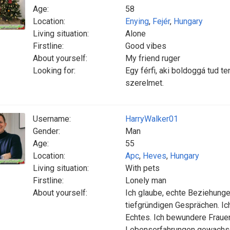
Age:
58
Location:
Enying
,
Fejér
,
Hungary
Living situation:
Alone
Firstline:
Good vibes
About yourself:
My friend ruger
Looking for:
Egy férfi, aki boldoggá tud 
szerelmet.
Username:
HarryWalker01
Gender:
Man
Age:
55
Location:
Apc
,
Heves
,
Hungary
Living situation:
With pets
Firstline:
Lonely man
About yourself:
Ich glaube, echte Beziehunge
tiefgründigen Gesprächen. Ich
Echtes. Ich bewundere Frauen
Lebenserfahrungen gewachse