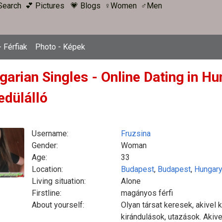
Search
💕 Pictures
💗 Blogs
♀Women
♂Men
 Férfiak
Photo - Képek
garian Singles - Online Dating in H
edülálló
Username:
Fruzsina
Gender:
Woman
Age:
33
Location:
Budapest
,
Budapest
,
Hungar
Living situation:
Alone
Firstline:
magányos férfi
About yourself:
Olyan társat keresek, akivel 
kirándulások, utazások. Akive