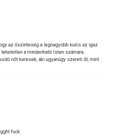
y
gy az őszinteség a legnagyobb kulcs az igaz
 lehetetlen a mindenható Isten számára.
odó nőt keresek, aki ugyanúgy szereti őt, mint
y
igght fuck