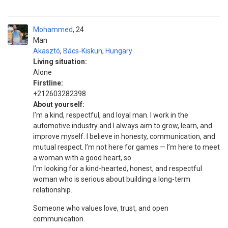
Mohammed
24
Man
Akasztó
,
Bács-Kiskun
,
Hungary
Living situation:
Alone
Firstline:
+212603282398
About yourself:
I’m a kind, respectful, and loyal man. I work in the
automotive industry and I always aim to grow, learn, and
improve myself. I believe in honesty, communication, and
mutual respect. I’m not here for games — I’m here to meet
a woman with a good heart, so
I’m looking for a kind-hearted, honest, and respectful
woman who is serious about building a long-term
relationship.
Someone who values love, trust, and open
communication.