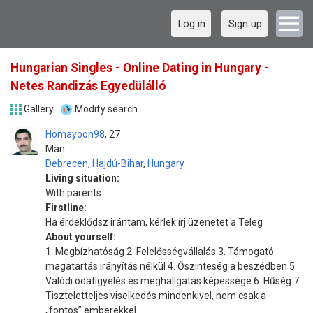
Log in
Sign up
Hungarian Singles - Online Dating in Hungary -
Netes Randizás Egyedülálló
Gallery
Modify search
Homayoon98
27
Man
Debrecen
,
Hajdú-Bihar
,
Hungary
Living situation:
With parents
Firstline:
Ha érdeklődsz irántam, kérlek írj üzenetet a Teleg
About yourself:
1. Megbízhatóság 2. Felelősségvállalás 3. Támogató
magatartás irányítás nélkül 4. Őszinteség a beszédben 5.
Valódi odafigyelés és meghallgatás képessége 6. Hűség 7.
Tiszteletteljes viselkedés mindenkivel, nem csak a
„fontos” emberekkel