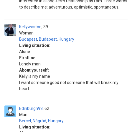
interested in a long-term relationship as I am. Three words
to describe me: adventurous, optimistic, spontaneous.
Kellywaston
39
Woman
Budapest
,
Budapest
,
Hungary
Living situation:
Alone
Firstline:
Lonely man
About yourself:
Kelly is my name
I want someone good not someone that will break my
heart
Edinburgh98
62
Man
Bercel
,
Nógrád
,
Hungary
Living situation: