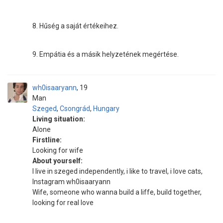
8. Hűség a saját értékeihez.
9. Empátia és a másik helyzetének megértése.
wh0isaaryann
19
Man
Szeged
,
Csongrád
,
Hungary
Living situation:
Alone
Firstline:
Looking for wife
About yourself:
I live in szeged independently, i like to travel, i love cats,
Instagram wh0isaaryann
Wife, someone who wanna build a liffe, build together,
looking for real love