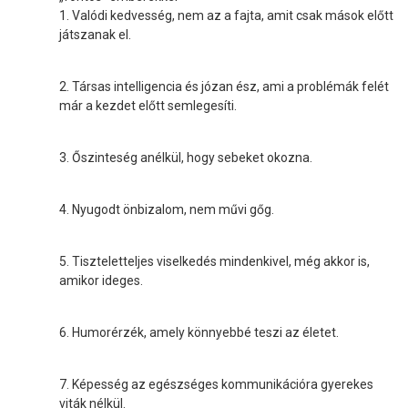
1. Valódi kedvesség, nem az a fajta, amit csak mások előtt
játszanak el.
2. Társas intelligencia és józan ész, ami a problémák felét
már a kezdet előtt semlegesíti.
3. Őszinteség anélkül, hogy sebeket okozna.
4. Nyugodt önbizalom, nem művi gőg.
5. Tiszteletteljes viselkedés mindenkivel, még akkor is,
amikor ideges.
6. Humorérzék, amely könnyebbé teszi az életet.
7. Képesség az egészséges kommunikációra gyerekes
viták nélkül.