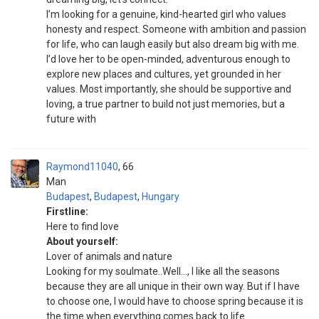
I’m looking for a genuine, kind-hearted girl who values
honesty and respect. Someone with ambition and passion
for life, who can laugh easily but also dream big with me.
I’d love her to be open-minded, adventurous enough to
explore new places and cultures, yet grounded in her
values. Most importantly, she should be supportive and
loving, a true partner to build not just memories, but a
future with
Raymond11040
66
Man
Budapest
,
Budapest
,
Hungary
Firstline:
Here to find love
About yourself:
Lover of animals and nature
Looking for my soulmate..Well..., I like all the seasons
because they are all unique in their own way. But if I have
to choose one, I would have to choose spring because it is
the time when everything comes back to life.