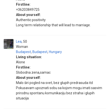
Firstline:
+36203849725
About yourself:
Authentic positivity
Long term relationship that will lead to marriage.
Lea
50
Woman
Budapest
,
Budapest
,
Hungary
Living situation:
Alone
Firstline:
Slobodna zena,samac
About yourself:
Malo širi pogled na svet, bez glupih predrasuda itd
Pokusavam upoznati sobu sa kojom mogu imati sasvim
prirodnu spontanu komunikaciju bez straha i glupih
situacija