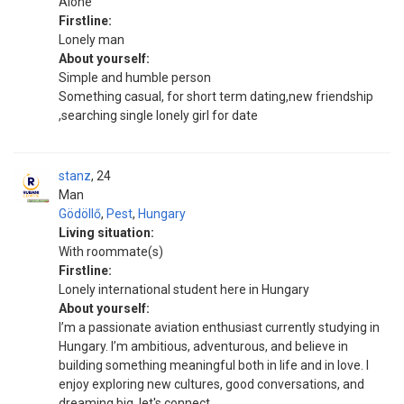
Alone
Firstline:
Lonely man
About yourself:
Simple and humble person
Something casual, for short term dating,new friendship
,searching single lonely girl for date
stanz
24
Man
Gödöllő
,
Pest
,
Hungary
Living situation:
With roommate(s)
Firstline:
Lonely international student here in Hungary
About yourself:
I’m a passionate aviation enthusiast currently studying in
Hungary. I’m ambitious, adventurous, and believe in
building something meaningful both in life and in love. I
enjoy exploring new cultures, good conversations, and
dreaming big, let's connect.