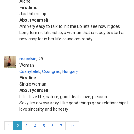
Alone
Firstline:
Just hit me up
About yourself:
Am very easy to talk to, hit me up lets see how it goes
Long term relationship, a woman that is ready to start a
new chapter in her life cause am ready
mesalvin
29
Woman
Csanytelek
,
Csongrád
,
Hungary
Firstline:
Single woman
About yourself:
Life I love life, nature, good deals, love, pleasure
Sexy I'm always sexy I like good things good relationships I
love sincerity and honesty
1
2
3
4
5
6
7
Last