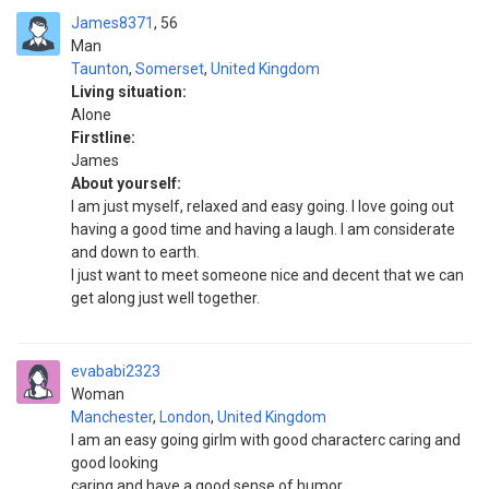
James8371
56
Man
Taunton
,
Somerset
,
United Kingdom
Living situation:
Alone
Firstline:
James
About yourself:
I am just myself, relaxed and easy going. I love going out
having a good time and having a laugh. I am considerate
and down to earth.
I just want to meet someone nice and decent that we can
get along just well together.
evababi2323
Woman
Manchester
,
London
,
United Kingdom
I am an easy going girlm with good characterc caring and
good looking
caring and have a good sense of humor