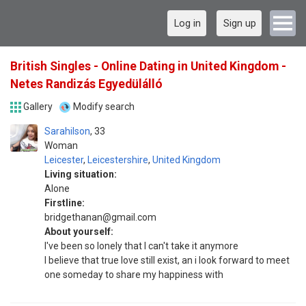
Log in
Sign up
British Singles - Online Dating in United Kingdom -
Netes Randizás Egyedülálló
Gallery
Modify search
Sarahilson
33
Woman
Leicester
,
Leicestershire
,
United Kingdom
Living situation:
Alone
Firstline:
bridgethanan@gmail.com
About yourself:
I've been so lonely that I can't take it anymore
I believe that true love still exist, an i look forward to meet
one someday to share my happiness with