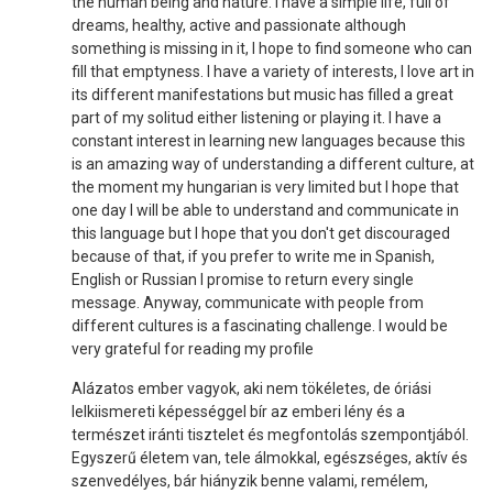
the human being and nature. I have a simple life, full of
dreams, healthy, active and passionate although
something is missing in it, I hope to find someone who can
fill that emptyness. I have a variety of interests, I love art in
its different manifestations but music has filled a great
part of my solitud either listening or playing it. I have a
constant interest in learning new languages because this
is an amazing way of understanding a different culture, at
the moment my hungarian is very limited but I hope that
one day I will be able to understand and communicate in
this language but I hope that you don't get discouraged
because of that, if you prefer to write me in Spanish,
English or Russian I promise to return every single
message. Anyway, communicate with people from
different cultures is a fascinating challenge. I would be
very grateful for reading my profile
Alázatos ember vagyok, aki nem tökéletes, de óriási
lelkiismereti képességgel bír az emberi lény és a
természet iránti tisztelet és megfontolás szempontjából.
Egyszerű életem van, tele álmokkal, egészséges, aktív és
szenvedélyes, bár hiányzik benne valami, remélem,