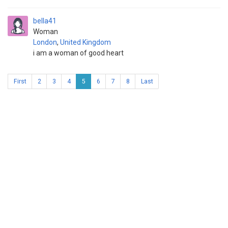
bella41
Woman
London
,
United Kingdom
i am a woman of good heart
First
2
3
4
5
6
7
8
Last