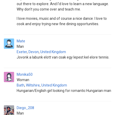
out there to explore. And I'd love to learn a new language.
Why don't you come over and teach me.
I love movies, music and of course a nice dance. I love to
cook and enjoy trying new fine dining opportunities.
Mate
Man
Exeter
,
Devon
,
United Kingdom
Jovonk a labunk elott van csak egy lepest kel elore tennis.
Monika50
Woman
Bath
,
Wiltshire
,
United Kingdom
Hungarian/English girl looking for romantic Hungarian man
Diego_208
Man