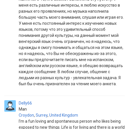
меня есть различные интересы, я люблю искусство в
разных его проявлениях, но музыка наполнила
большую часть моего внимания, слушая или играя его.
У меня есть постоянный интерес к изучению новых
языков, потому что это удивительный способ
понимания другой культуры, на данный момент мой
венгерский язык очень ограничен, но я надеюсь, что
однажды я смогу понимать и общаться на этом языке,
но я надеюсь, что Вы не обескуражены из-за этого,
если вы предпочитаете писать мне на испанском,
английском или русском языке, я обещаю возвращать
каждое сообщение. В любом случае, общение с
людьми из разных культур - увлекательная задача. Я
был бы очень признателен за чтение моего анкета.
Delly66
Man
Croydon
,
Surrey
,
United Kingdom
I'm a fun loving and spontaneous person who likes being
exposed to new things. Life is for living and there is a world