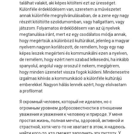
találhat valakit, aki képes kitölteni ezt az ürességet.
Különféle érdeklődésem van, szeretem a művészetet
annak különféle megnyilvánulásaiban, de a zene egy nagy
részét kitöltötte szolidumomban, vagy hallgattam, vagy
játszom. Folyamatos érdeklődésem van az új nyelvek
megtanulása iránt, mert ez egy csodálatos módja annak,
hogy megértsük a különböző kultúrákat, jelenleg a magyar
nyelvem nagyon korlátozott, de remélem, hogy egy nap
képes leszek megérteni és kommunikálni ezen a nyelven,
de remélem, hogy ezért nem szabad lelkesedni, ha inkább
spanyolul, angolul vagy oroszul ír nekem, megígérem,
hogy minden üzenetet vissza fogok küldeni. Mindenesetre
izgalmas kihívás a kommunikáció a különféle kultúrájú
emberekkel. Nagyon hálás lennék azért, hogy elolvastam
a profilomat
Я скромный человек, который не идеален, но с
огромным уровнем добросовестности в отношении
уважения и уважения к человеку и природе. У меня
простая жизнь, полная мечты, здоровой, активной и
страстной, хотя чего-то не хватает в этом, я надеюсь
найти кого-то, кто сможет заполнить эту пустоту. У