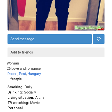
Send message
Add to friends
Woman
26
Love and romance
Dabas
,
Pest
,
Hungary
Lifestyle
Smoking:
Daily
Drinking:
Socially
Living situation:
Alone
TV watching:
Movies
Personal