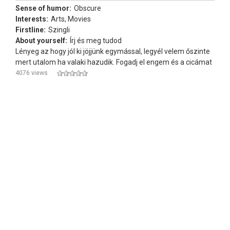
Sense of humor:
Obscure
Interests:
Arts, Movies
Firstline:
Szingli
About yourself:
Írj és meg tudod
Lényeg az hogy jól ki jöjjünk egymással, legyél velem őszinte
mert utalom ha valaki hazudik. Fogadj el engem és a cicámat
4076 views