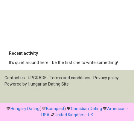
Recent activity
It's quiet around here... be the first one to write something!
Contact us
UPGRADE
Terms and conditions
Privacy policy
Powered by
Hungarian Dating Site
💙
Hungary Dating
( 💚
Budapest
) 💖
Canadian Dating
🧡
American -
USA
💕
United Kingdom - UK