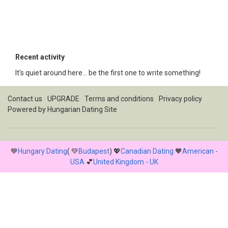
Recent activity
It's quiet around here... be the first one to write something!
Contact us
UPGRADE
Terms and conditions
Privacy policy
Powered by
Hungarian Dating Site
💙
Hungary Dating
( 💚
Budapest
) 💖
Canadian Dating
🧡
American -
USA
💕
United Kingdom - UK