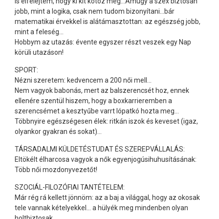
is elfelejtem, hogy ki kit kötöz meg...Amúgy a szex biztosan
jobb, mint a logika, csak nem tudom bizonyítani...bár
matematikai érvekkel is alátámasztottan: az egészség jobb,
mint a feleség...
Hobbym az utazás: évente egyszer részt veszek egy Nap
körüli utazáson!
SPORT:
Nézni szeretem: kedvencem a 200 női mell...
Nem vagyok babonás, mert az balszerencsét hoz, ennek
ellenére szentül hiszem, hogy a boxkarrieremben a
szerencsémet a kesztyűbe varrt lópatkó hozta meg...
Többnyire egészségesen élek: ritkán iszok és keveset (igaz,
olyankor gyakran és sokat)...
TÁRSADALMI KÜLDETÉSTUDAT ÉS SZEREPVÁLLALÁS:
Eltökélt élharcosa vagyok a nők egyenjogúsihuhusításának:
Több női mozdonyvezetőt!
SZOCIÁL-FILOZÓFIAI TANTÉTELEM:
Már rég rá kellett jönnöm: az a baj a világgal, hogy az okosak
tele vannak kételyekkel... a hülyék meg mindenben olyan
holtbiztosak...