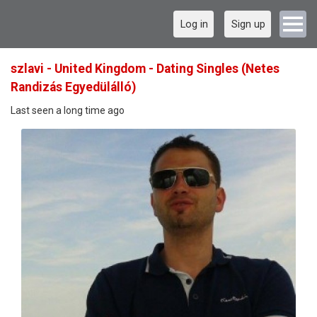
Log in
Sign up
szlavi - United Kingdom - Dating Singles (Netes
Randizás Egyedülálló)
Last seen a long time ago