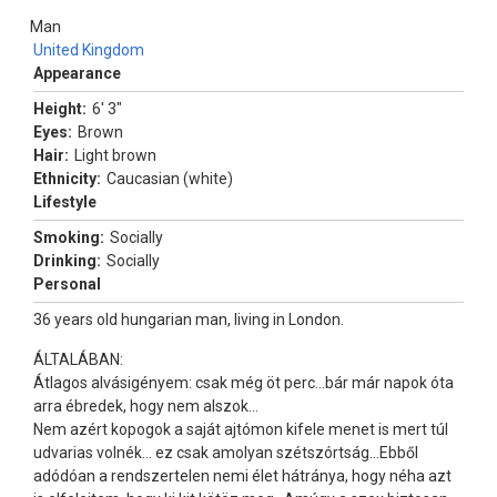
Man
United Kingdom
Appearance
Height:
6' 3"
Eyes:
Brown
Hair:
Light brown
Ethnicity:
Caucasian (white)
Lifestyle
Smoking:
Socially
Drinking:
Socially
Personal
36 years old hungarian man, living in London.
ÁLTALÁBAN:
Átlagos alvásigényem: csak még öt perc...bár már napok óta
arra ébredek, hogy nem alszok...
Nem azért kopogok a saját ajtómon kifele menet is mert túl
udvarias volnék... ez csak amolyan szétszórtság...Ebből
adódóan a rendszertelen nemi élet hátránya, hogy néha azt