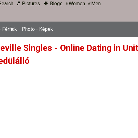
Search
💕 Pictures
💗 Blogs
♀Women
♂Men
 Férfiak
Photo - Képek
ville Singles - Online Dating in Un
edülálló