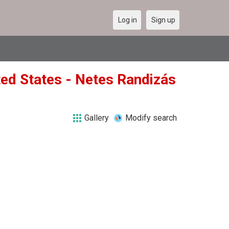
Log in
Sign up
ited States - Netes Randizás
Gallery
Modify search