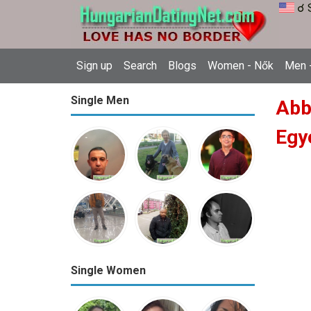
☌ 
Sign up
Search
Blogs
Women - Nők
Men -
Single Men
Abbe
Egy
Single Women