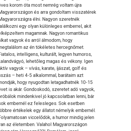
éves korom óta most nemrég voltam újra
Magyarországon és arra gondoltam visszatérek
Magyarországra élni. Nagyon szeretnék
találkozni egy olyan különleges emberrel, akit
elképzeltem magamnak. Nagyon romantikus
alkat vagyok és arról álmodom, hogy
megtalálom az én tökéletes hercegnőmet.
Fiatalos, intelligens, kulturált, legyen humoros,
kalandvágyó, lehetőleg magas és vékony. Igen
aktív vagyok – vívás, karate, íjászat, golf és
úszás – heti 4-5 alkalommal, barátaim azt
mondják, hogy nyugodtan letagadhatnék 10-15
évet is akár. Gondoskodó, szeretet adó vagyok,
próbálok mindenkivel jó kapcsolatban lenni, bár
sok embernél ez felesleges. Sok esetben
többre értékelek egy állatot némelyik embernél.
Folyamatosan viccelődök, a humor mindig jelen
van az életemben. Valahol Magyarországon