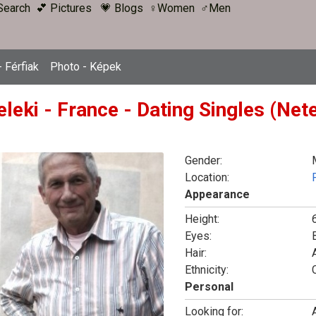
Search
💕 Pictures
💗 Blogs
♀Women
♂Men
 Férfiak
Photo - Képek
eleki - France - Dating Singles (Net
Gender:
Location:
Appearance
Height:
6
Eyes:
Hair:
A
Ethnicity:
Personal
Looking for: