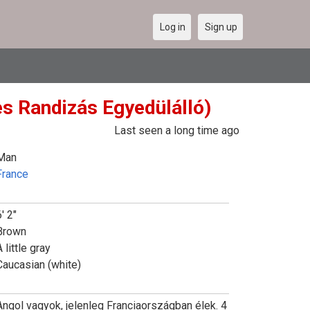
Log in
Sign up
es Randizás Egyedülálló)
Last seen a long time ago
Man
France
' 2"
Brown
 little gray
Caucasian (white)
Angol vagyok, jelenleg Franciaországban élek. 4