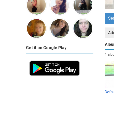
Se
Add
Alb
Get it on Google Play
1 al
Defau