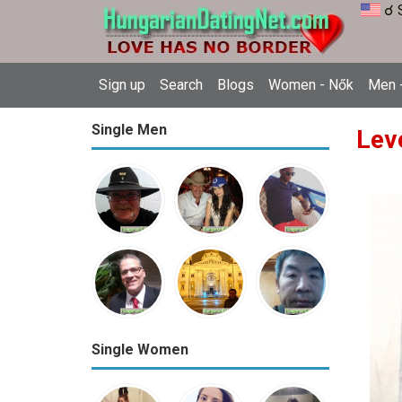
☌ 
Sign up
Search
Blogs
Women - Nők
Men -
Single Men
Lev
Single Women