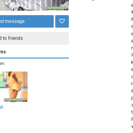
nd message
 to friends
ums
bum
lt