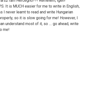
vársz rám Hercegnő??! Remélem, igen!
P.S. It is MUCH easier for me to write in English,
as I never learnt to read and write Hungarian
properly, so it is slow going for me! However, I
can understand most of it, so .... go ahead, write
to me!