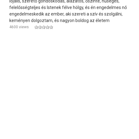
lojális, szerető gondoskodás, alázatos, őszinte, hűséges,
felelősségteljes és Istenek félve hölgy, és én engedelmes nő
engedelmeskedik az ember, aki szereti a szív és szolgálni,
keményen dolgoztam, és nagyon boldog az életem
4600 views