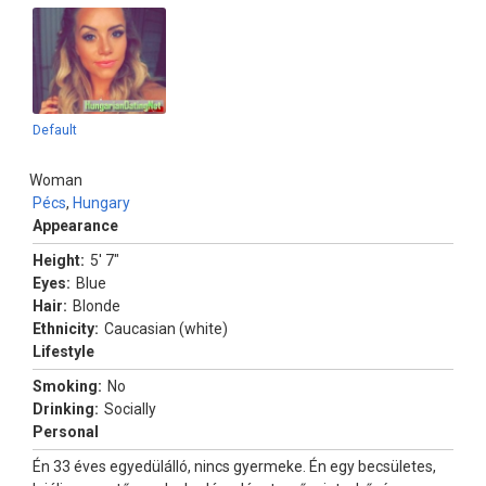
Default
Woman
Pécs
,
Hungary
Appearance
Height:
5' 7"
Eyes:
Blue
Hair:
Blonde
Ethnicity:
Caucasian (white)
Lifestyle
Smoking:
No
Drinking:
Socially
Personal
Én 33 éves egyedülálló, nincs gyermeke. Én egy becsületes,