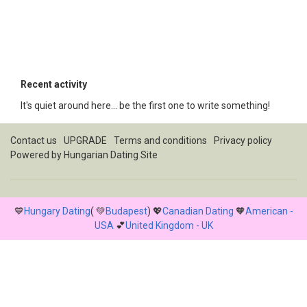
Recent activity
It's quiet around here... be the first one to write something!
Contact us
UPGRADE
Terms and conditions
Privacy policy
Powered by
Hungarian Dating Site
💙
Hungary Dating
( 💚
Budapest
) 💖
Canadian Dating
🧡
American -
USA
💕
United Kingdom - UK