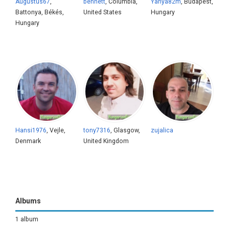
Augustus67
,
bennett
, Columbia,
Yahya82m
, Budapest,
Battonya, Békés,
United States
Hungary
Hungary
Hansi1976
, Vejle,
tony7316
, Glasgow,
zujalica
Denmark
United Kingdom
Albums
1 album