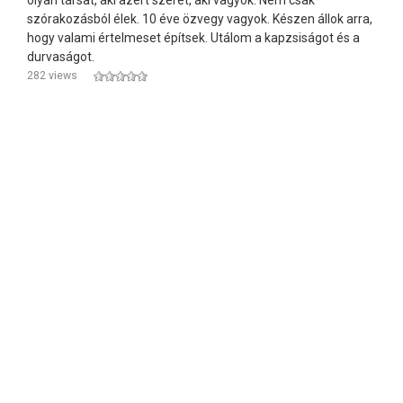
olyan társat, aki azért szeret, aki vagyok. Nem csak
szórakozásból élek. 10 éve özvegy vagyok. Készen állok arra,
hogy valami értelmeset építsek. Utálom a kapzsiságot és a
durvaságot.
282 views