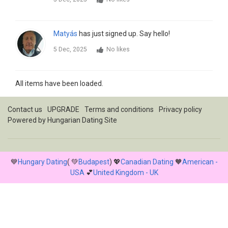
Matyás
has just signed up. Say hello!
5 Dec, 2025
No likes
All items have been loaded.
Contact us
UPGRADE
Terms and conditions
Privacy policy
Powered by
Hungarian Dating Site
💙
Hungary Dating
( 💚
Budapest
) 💖
Canadian Dating
🧡
American -
USA
💕
United Kingdom - UK