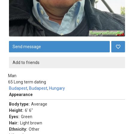
Send message
Add to friends
Man
65
Long term dating
Budapest
,
Budapest
,
Hungary
Appearance
Body type:
Average
Height:
6' 6"
Eyes:
Green
Hair:
Light brown
Ethnicity:
Other